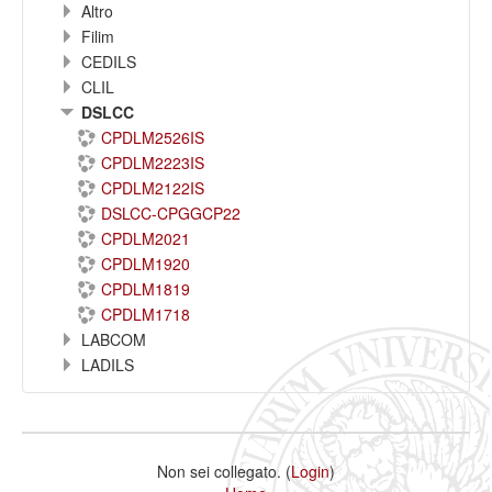
Altro
Filim
CEDILS
CLIL
DSLCC
CPDLM2526IS
CPDLM2223IS
CPDLM2122IS
DSLCC-CPGGCP22
CPDLM2021
CPDLM1920
CPDLM1819
CPDLM1718
LABCOM
LADILS
Non sei collegato. (
Login
)