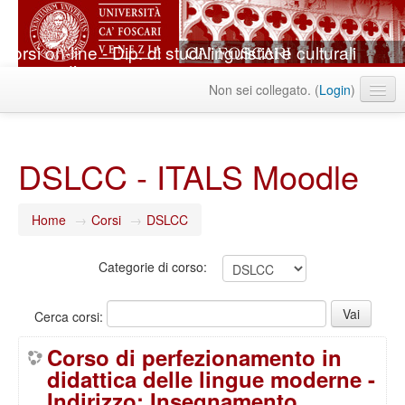
Corsi on-line - Dip. di studi linguistici e culturali
comparati
Non sei collegato. (
Login
)
Italiano ‎(it)‎
DSLCC - ITALS Moodle
Home
→
Corsi
→
DSLCC
Categorie di corso:
Cerca corsi:
Corso di perfezionamento in
didattica delle lingue moderne -
Indirizzo: Insegnamento