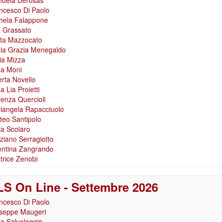
uela Derosas
ncesco Di Paolo
hela Falappone
a Grassato
ta Mazzocato
ia Grazia Menegaldo
ia Mizza
a Moni
erta Novello
 Lia Proietti
renza Quercioli
iangela Rapacciuolo
teo Santipolo
ia Scolaro
ziano Serragiotto
entina Zangrando
trice Zenobi
S On Line - Settembre 2026
ncesco Di Paolo
seppe Maugeri
a Salvalaggio