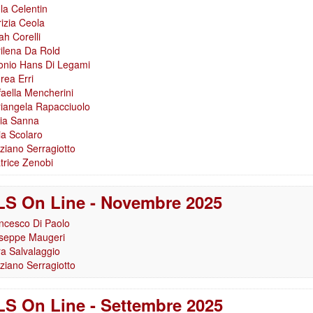
la Celentin
rizia Ceola
ah Corelli
ilena Da Rold
onio Hans Di Legami
rea Erri
faella Mencherini
iangela Rapacciuolo
ia Sanna
ia Scolaro
ziano Serragiotto
trice Zenobi
S On Line - Novembre 2025
ncesco Di Paolo
seppe Maugeri
a Salvalaggio
ziano Serragiotto
S On Line - Settembre 2025