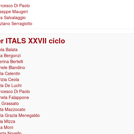
ncesco Di Paolo
seppe Maugeri
a Salvalaggio
ziano Serragiotto
r ITALS XXVII ciclo
ola Balata
via Bergonzi
rina Bertelli
hele Blandino
la Celentin
rizia Ceola
ia De Luchi
ncesco Di Paolo
hela Falappone
a Grassato
ta Mazzocato
ia Grazia Menegaldo
ia Mizza
a Moni
erta Novello