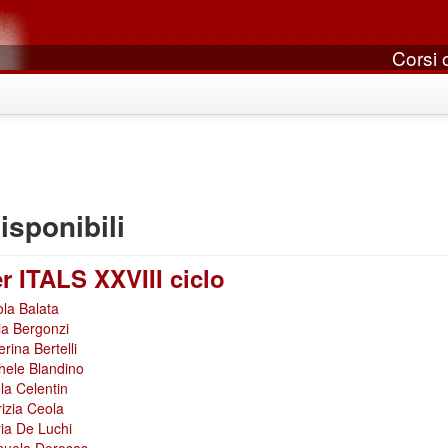
Corsi o
isponibili
r ITALS XXVIII ciclo
ola Balata
via Bergonzi
rina Bertelli
hele Blandino
la Celentin
rizia Ceola
ia De Luchi