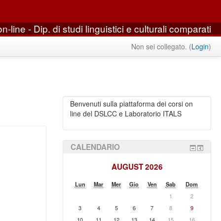
n-line - Dip. di studi linguistici e culturali comparati
Non sei collegato. (
Login
)
Benvenuti sulla piattaforma dei corsi on
line del DSLCC e Laboratorio ITALS
CALENDARIO
AUGUST 2026
Lun
Mar
Mer
Gio
Ven
Sab
Dom
1
2
3
4
5
6
7
8
9
10
11
12
13
14
15
16