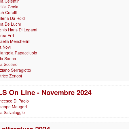
la Celentin
rizia Ceola
ah Corelli
ilena Da Rold
ia De Luchi
onio Hans Di Legami
rea Erri
faella Mencherini
a Novi
iangela Rapacciuolo
ia Sanna
ia Scolaro
ziano Serragiotto
trice Zenobi
S On Line - Novembre 2024
ncesco Di Paolo
seppe Maugeri
a Salvalaggio
 Letteratura 2024