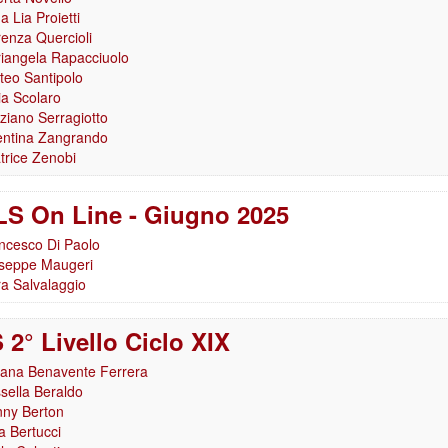
 Lia Proietti
renza Quercioli
iangela Rapacciuolo
teo Santipolo
ia Scolaro
ziano Serragiotto
entina Zangrando
trice Zenobi
S On Line - Giugno 2025
ncesco Di Paolo
seppe Maugeri
a Salvalaggio
 2° Livello Ciclo XIX
ana Benavente Ferrera
sella Beraldo
ny Berton
a Bertucci