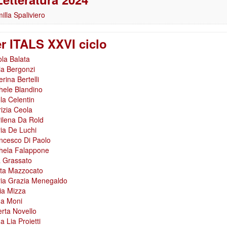
illa Spaliviero
r ITALS XXVI ciclo
ola Balata
via Bergonzi
rina Bertelli
hele Blandino
la Celentin
rizia Ceola
ilena Da Rold
ia De Luchi
ncesco Di Paolo
hela Falappone
a Grassato
ta Mazzocato
ia Grazia Menegaldo
ia Mizza
a Moni
erta Novello
 Lia Proietti