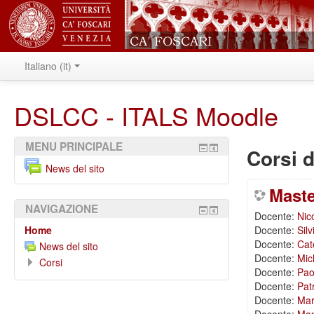
Italiano ‎(it)‎
DSLCC - ITALS Moodle
MENU PRINCIPALE
Corsi d
News del sito
Maste
NAVIGAZIONE
Docente:
Nic
Home
Docente:
Sil
Docente:
Cate
News del sito
Docente:
Mic
Corsi
Docente:
Pao
Docente:
Pat
Docente:
Mar